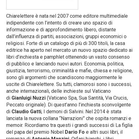
Chiarelettere è nata nel 2007 come editore multimediale
indipendente con l’intento di creare uno spazio di
informazione e di approfondimento libero, distante
dall’influenza di partiti, associazioni, gruppi economici o
religiosi. Forte di un catalogo di più di 300 titoli, la casa
editrice ha aperto nel mercato un nuovo spazio dedicato ai
libri d’inchiesta e pamphlet ottenendo un vasto consenso
di pubblico e lanciando nuovi autori. Economia, politica,
giustizia, terrorismo, criminalità e mafie, chiesa e religione,
sono gli argomenti che scandiscono maggiormente le
uscite di Chiarelettere. Su tutti, clamorosi sono i successi,
anche internazionali, delle inchieste sul Vaticano
di
Gianluigi Nuzzi
(Vaticano Spa, Sua Santità, Via Crucis,
Peccato originale). Di quest’anno l’inchiesta sconvolgente
di
Claudio Gatti
, I demoni di Salvini. Nel 2014 è stata
lanciata la nuova collana “Narrazioni” che ospita romanzi e
memoir. Ricordiamo tra questi i grandi successi di La figlia
del papa del premio Nobel
Dario Fo
e altri suoi libri, il
romanzo di
Antonio Manzini
, Orfani bianchi, i libri